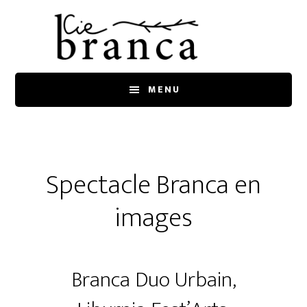
Skip
Skip
to
to
main
footer
content
MENU
Spectacle Branca en
images
Branca Duo Urbain,