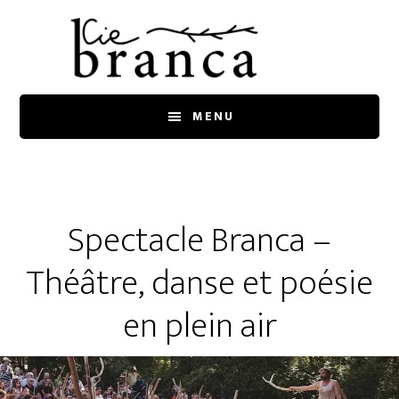
Skip
Skip
to
to
main
footer
content
MENU
Spectacle Branca –
Théâtre, danse et poésie
en plein air